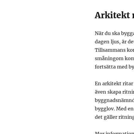
Arkitekt
När du ska bygga
dagen ljus, är de
Tillsammans komm
småningom kommer
fortsätta med b
En arkitekt ritar
även skapa ritni
byggnadsnämnden
bygglov. Med en a
det gäller ritnin
Mer information