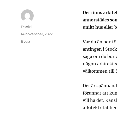
Det finns arkit
annorstädes som
Författare
Daniel
unikt hus eller 
Publicerat
14 november, 2022
den
Kategorier
Bygg
Var du än bor i 
antingen i Stock
säga om du bor v
någon arkitekt 
välkommen till 
Det är spännande
förunnat att kun
vill ha det. Kans
arkitektritat hem