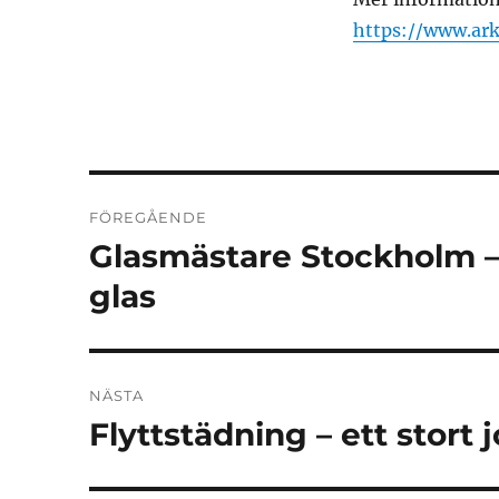
https://www.ark
Inläggsnavigering
FÖREGÅENDE
Glasmästare Stockholm –
Föregående
inlägg:
glas
NÄSTA
Flyttstädning – ett stort
Nästa
inlägg: