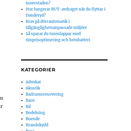
innerstaden?
Hur fungerar RUT-avdraget när du flyttar i
Danderyd?
Krav på dörrautomatik i
tillgänglighetsanpassade miljöer
Så sparar du tusenlappar med
timprisoptimering och hembatteri
KATEGORIER
Advokat
Akustik
Badrumsrenovering
om
Barn
är
Bil
Bodelning
Boende
Brandskydd