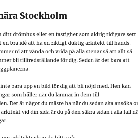
 nära Stockholm
 ditt drömhus eller en fastighet som aldrig tidigare sett
t en bra idé att ha en riktigt duktig arkitekt till hands.
er ni att vända och vrida på alla stenar så att allt så
 bli tillfredställande för dig. Sedan är det bara att
yggplanerna.
 inte bara upp en bild för dig att bli nöjd med. Hen kan
ngar som håller när du lämnar in dem till
. Det är något du måste ha när du sedan ska ansöka 
rkitekt vid din sida är du på den säkra sidan i alla fall n
gar.
 om arkitekter kan du hitta på: