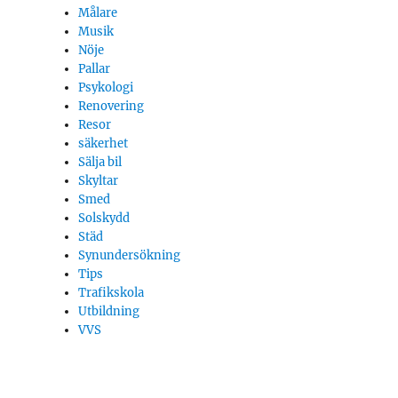
Målare
Musik
Nöje
Pallar
Psykologi
Renovering
Resor
säkerhet
Sälja bil
Skyltar
Smed
Solskydd
Städ
Synundersökning
Tips
Trafikskola
Utbildning
VVS