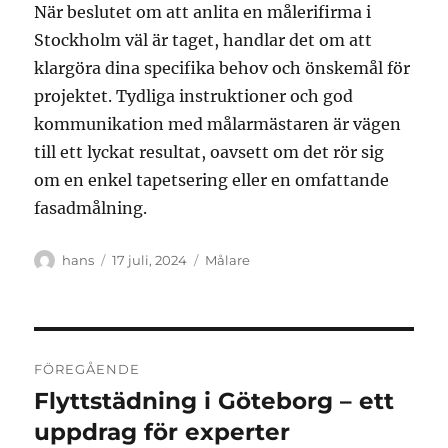
När beslutet om att anlita en målerifirma i
Stockholm väl är taget, handlar det om att
klargöra dina specifika behov och önskemål för
projektet. Tydliga instruktioner och god
kommunikation med målarmästaren är vägen
till ett lyckat resultat, oavsett om det rör sig
om en enkel tapetsering eller en omfattande
fasadmålning.
Författare
Publicerat
Kategorier
hans
17 juli, 2024
Målare
den
Inläggsnavigering
FÖREGÅENDE
Flyttstädning i Göteborg – ett
Föregående
inlägg:
uppdrag för experter