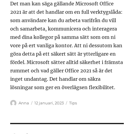
Det man kan säga gällande Microsoft Office
2021 är att det handlar om en full verktygslåda:
som användare kan du arbeta varifrån du vill
och samarbeta, kommunicera och interagera
med dina kollegor på samma sätt som om ni
vore på ert vanliga kontor. Att ni dessutom kan
göra detta på ett säkert sätt är ytterligare en
fördel. Microsoft sätter alltid säkerhet i främsta
rummet och vad gäller Office 2021 så är det
inget undantag. Det handlar om säkra
lösningar som ger en överlägsen flexibilitet.
Författare
Publicerat
Kategorier
Anna
12 januari, 2023
Tips
den
Inläggsnavigering