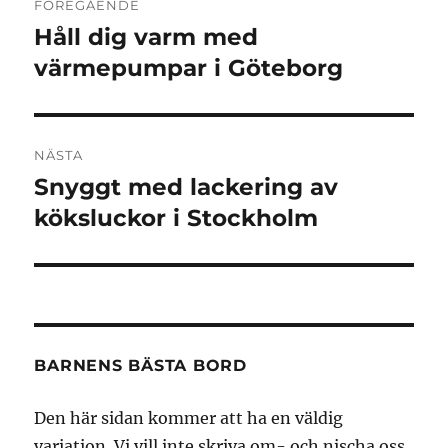
FÖREGÅENDE
Håll dig varm med
Föregående
inlägg:
värmepumpar i Göteborg
NÄSTA
Snyggt med lackering av
Nästa
inlägg:
köksluckor i Stockholm
BARNENS BÄSTA BORD
Den här sidan kommer att ha en väldig
variation. Vi vill inte skriva om- och nischa oss