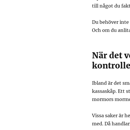
till något du fak
Du behöver inte 
Och om du anlitar
När det v
kontroll
Ibland är det sm
kassaskåp. Ett 
mormors mormo
Vissa saker är he
med. Då handlar 