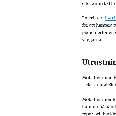
eller ännu bättre
En erfaren
flytt
för att hantera 
piano nerför en 
väggarna.
Utrustni
Möbelremmar. Fly
– det är nödvän
Möbelremmar förd
hamnar på hände
repor och bucklo