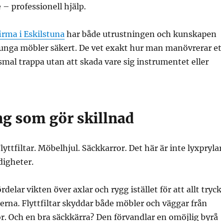
 – professionell hjälp.
firma i Eskilstuna
har både utrustningen och kunskapen
tunga möbler säkert. De vet exakt hur man manövrerar et
smal trappa utan att skada vare sig instrumentet eller
ng som gör skillnad
ttfiltar. Möbelhjul. Säckkarror. Det här är inte lyxpryla
digheter.
elar vikten över axlar och rygg istället för att allt tryc
rna. Flyttfiltar skyddar både möbler och väggar från
r. Och en bra säckkärra? Den förvandlar en omöjlig byrå