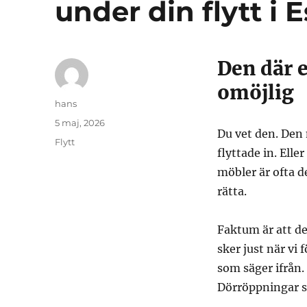
under din flytt i 
Den där 
omöjlig
Författare
hans
Publicerat
5 maj, 2026
Du vet den. Den
den
Kategorier
Flytt
flyttade in. Ell
möbler är ofta d
rätta.
Faktum är att d
sker just när vi
som säger ifrån.
Dörröppningar 