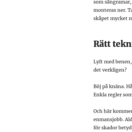
som sängramar, s
monteras ner. Ta
skåpet mycket m
Rätt tek
Lyft med benen, 
det verkligen?
Böj på knäna. Hå
Enkla regler som
Och här kommer d
enmansjobb. Aldr
för skador betyd