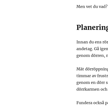
Men vet du vad? 
Planering
Innan du ens rör
andetag. Gå ige
genom dörren, ne
Mät dörröppninga
timmar av frustra
genom en dörr s
dörrkarmen och 
Fundera också p