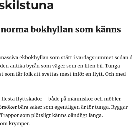
Eskilstuna
enorma bokhyllan som känns
 massiva ekbokhyllan som stått i vardagsrummet sedan 
er den antika byrån som väger som en liten bil. Tunga
et som får folk att svettas mest inför en flytt. Och med
e flesta flyttskador – både på människor och möbler –
 försöker bära saker som egentligen är för tunga. Ryggar
 Trappor som plötsligt känns oändligt långa.
som krymper.