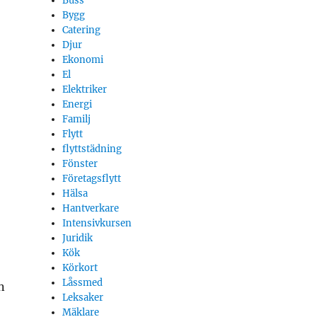
Buss
Bygg
Catering
Djur
Ekonomi
El
Elektriker
Energi
Familj
Flytt
flyttstädning
Fönster
Företagsflytt
Hälsa
Hantverkare
Intensivkursen
Juridik
Kök
Körkort
Låssmed
n
Leksaker
Mäklare