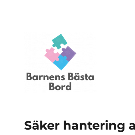
Barnensbastabord.se
Säker hantering 