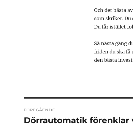
Och det bästa av
som skriker. Du 
Du får istället f
Så nästa gång du
friden du ska få 
den bästa invest
Inläggsnavigering
FÖREGÅENDE
Dörrautomatik förenklar
Föregående
inlägg: