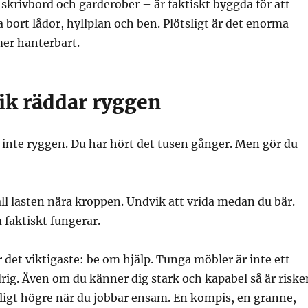
krivbord och garderober – är faktiskt byggda för att
 bort lådor, hyllplan och ben. Plötsligt är det enorma
er hanterbart.
nik räddar ryggen
inte ryggen. Du har hört det tusen gånger. Men gör du
ll lasten nära kroppen. Undvik att vrida medan du bär.
 faktiskt fungerar.
et viktigaste: be om hjälp. Tunga möbler är inte ett
ig. Även om du känner dig stark och kapabel så är riske
ligt högre när du jobbar ensam. En kompis, en granne,