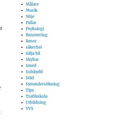
Målare
Musik
Nöje
Pallar
t
Psykologi
Renovering
Resor
säkerhet
Sälja bil
Skyltar
Smed
Solskydd
Städ
Synundersökning
r
Tips
Trafikskola
Utbildning
VVS
k