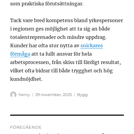
som praktiska förutsättningar.
Tack vare bred kompetens bland yrkespersoner
i regionen ges möjlighet att ta sig an både
totalentreprenader och mindre uppdrag.
Kunder har ofta stor nytta av
snickares
förmåga
att ta fullt ansvar för hela
arbetsprocessen, från skiss till färdigt resultat,
vilket ofta bidrar till både trygghet och hög
kundnöjdhet.
Författare
Publicerat
Kategorier
henry
29 november, 2025
Bygg
den
Inläggsnavigering
FÖREGÅENDE