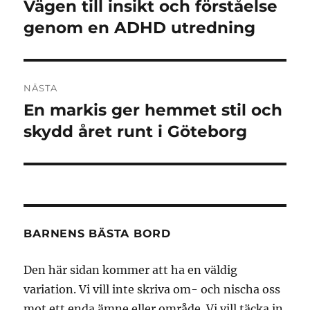
Vägen till insikt och förståelse
Föregående
inlägg:
genom en ADHD utredning
NÄSTA
En markis ger hemmet stil och
Nästa
inlägg:
skydd året runt i Göteborg
BARNENS BÄSTA BORD
Den här sidan kommer att ha en väldig
variation. Vi vill inte skriva om- och nischa oss
mot ett enda ämne eller område. Vi vill täcka in