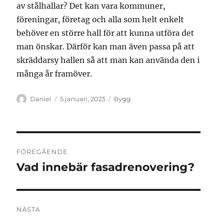
av stålhallar? Det kan vara kommuner,
föreningar, företag och alla som helt enkelt
behöver en större hall för att kunna utföra det
man önskar. Därför kan man även passa på att
skräddarsy hallen så att man kan använda den i
många år framöver.
Författare
Publicerat
Kategorier
Daniel
5 januari, 2023
Bygg
den
Inläggsnavigering
FÖREGÅENDE
Vad innebär fasadrenovering?
Föregående
inlägg:
NÄSTA