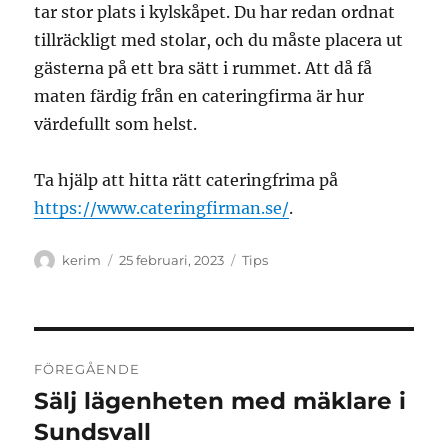
tar stor plats i kylskåpet. Du har redan ordnat
tillräckligt med stolar, och du måste placera ut
gästerna på ett bra sätt i rummet. Att då få
maten färdig från en cateringfirma är hur
värdefullt som helst.
Ta hjälp att hitta rätt cateringfrima på
https://www.cateringfirman.se/
.
Författare
Publicerat
Kategorier
kerim
25 februari, 2023
Tips
den
Inläggsnavigering
FÖREGÅENDE
Sälj lägenheten med mäklare i
Föregående
inlägg:
Sundsvall